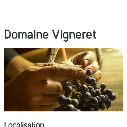
r
Domaine Vigneret
Localisation