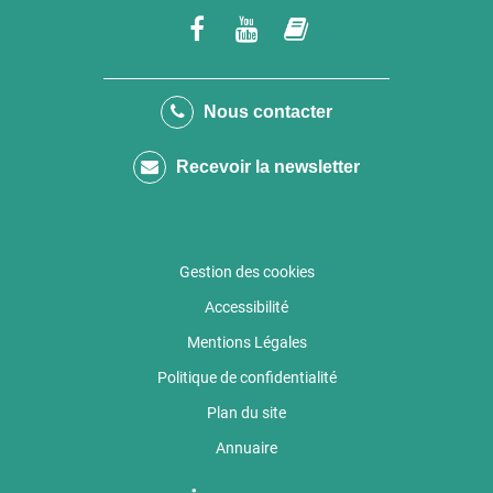
Lien
Lien
Lien
vers
vers
vers
le
la
le
Nous contacter
compte
chaîne
compte
Recevoir la newsletter
Facebook
Youtube
calaméo
Gestion des cookies
Accessibilité
Mentions Légales
Politique de confidentialité
Plan du site
Annuaire