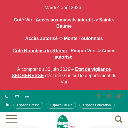
Gestion des traceurs
Mardi 4 août 2026 :
Côté Var
: Accès aux massifs interdit -> Sainte-
Baume
Accès autorisé -> Monts Toulonnais
Côté Bouches-du-Rhône
: Risque Vert -> Accès
autorisé
À compter du 30 juin 2026 –
Etat de vigilance
SECHERESSE
déclarée sur tout le département du
Var
Lien
Lien
Lie
vers
vers
ver
Espace Presse
Espace Élu·e·s
Espace Éducation
le
la
le
compte
chaîne
co
Facebook
Youtube
ca
A
Aller
à
à