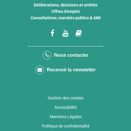
Délibérations, décisions et arrêtés
Offres d’emploi
Consultations, marchés publics & AMI
Lien
Lien
Lien
vers
vers
vers
le
la
le
Nous contacter
compte
chaîne
compte
Recevoir la newsletter
Facebook
Youtube
calaméo
Gestion des cookies
Accessibilité
Mentions Légales
Politique de confidentialité