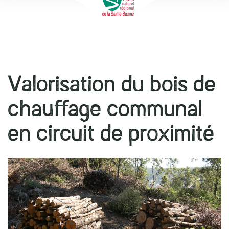
la
l
navigation
r
Valorisation du bois de
chauffage communal
en circuit de proximité