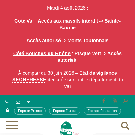
Gestion des traceurs
Mardi 4 août 2026 :
Côté Var
: Accès aux massifs interdit -> Sainte-
Baume
Accès autorisé -> Monts Toulonnais
Côté Bouches-du-Rhône
: Risque Vert -> Accès
autorisé
À compter du 30 juin 2026 –
Etat de vigilance
SECHERESSE
déclarée sur tout le département du
Var
Lien
Lien
Lie
vers
vers
ver
Espace Presse
Espace Élu·e·s
Espace Éducation
le
la
le
compte
chaîne
co
Facebook
Youtube
ca
A
Aller
à
à