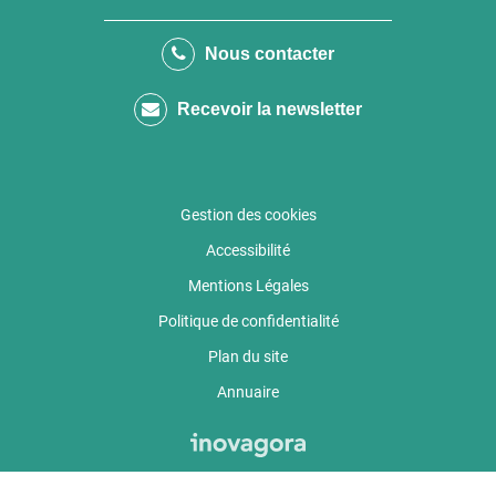
vers
vers
vers
le
la
le
Nous contacter
compte
chaîne
compte
Recevoir la newsletter
Facebook
Youtube
calaméo
Gestion des cookies
Accessibilité
Mentions Légales
Politique de confidentialité
Plan du site
Annuaire