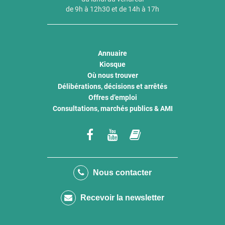
de 9h à 12h30 et de 14h à 17h
Annuaire
Kiosque
Où nous trouver
Délibérations, décisions et arrêtés
Offres d’emploi
Consultations, marchés publics & AMI
Lien
Lien
Lien
vers
vers
vers
le
la
le
Nous contacter
compte
chaîne
compte
Recevoir la newsletter
Facebook
Youtube
calaméo