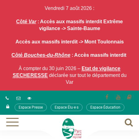
Gestion des traceurs
Vendredi 7 août 2026 :
Côté
Var
: Accès aux massifs interdit Extrême
vigilance -> Sainte-Baume
Accès aux massifs interdit -> Mont Toulonnais
Côté
Bouches-du-Rhône
: Accès massifs interdit
À compter du 30 juin 2026 –
Etat de vigilance
SECHERESSE
déclarée sur tout le département du
Var
Lien
Lien
Lie
vers
vers
ver
Espace Presse
Espace Élu·e·s
Espace Éducation
le
la
le
compte
chaîne
co
Facebook
Youtube
ca
A
Aller
à
à
la