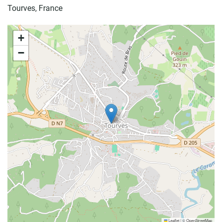
Tourves, France
+
−
Leaflet
|
©
OpenStreetMap