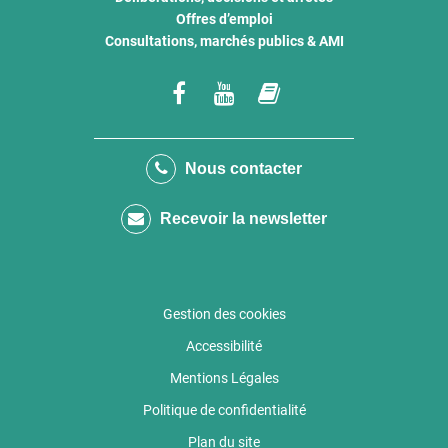
Offres d’emploi
Consultations, marchés publics & AMI
Lien
Lien
Lien
vers
vers
vers
le
la
le
Nous contacter
compte
chaîne
compte
Recevoir la newsletter
Facebook
Youtube
calaméo
Gestion des cookies
Accessibilité
Mentions Légales
Politique de confidentialité
Plan du site