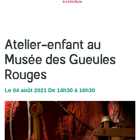
l
navigation
r
Atelier-enfant au
Musée des Gueules
Rouges
Le
04
août
2021
De 14h30 à 16h30