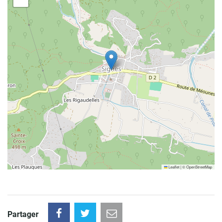
Leaflet
|
©
OpenStreetMap
Partager