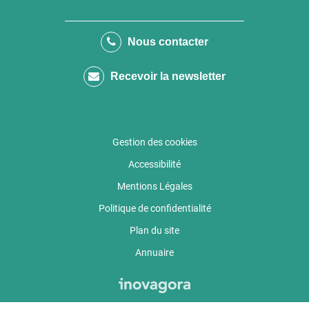
vers
vers
vers
le
la
le
Nous contacter
compte
chaîne
compte
Recevoir la newsletter
Facebook
Youtube
calaméo
Gestion des cookies
Accessibilité
Mentions Légales
Politique de confidentialité
Plan du site
Annuaire