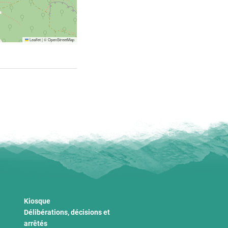
Leaflet
|
©
OpenStreetMap
Kiosque
Délibérations, décisions et
arrêtés