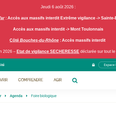
Jeudi 6 août 2026 :
ar
: Accès aux massifs interdit Extrême vigilance -> Saint
Accès aux massifs interdit -> Mont Toulonnais
Côté
Bouches-du-Rhône
: Accès massifs interdit
in 2026 –
Etat de vigilance SECHERESSE
déclarée sur tout l
ité
Espace 
VRIR
COMPRENDRE
AGIR
RECHERCHE
r
Agenda
Foire biologique