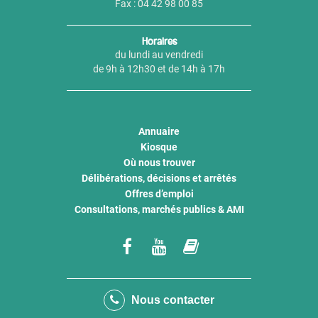
Fax : 04 42 98 00 85
Horaires
du lundi au vendredi
de 9h à 12h30 et de 14h à 17h
Annuaire
Kiosque
Où nous trouver
Délibérations, décisions et arrêtés
Offres d’emploi
Consultations, marchés publics & AMI
Lien
Lien
Lien
vers
vers
vers
le
la
le
Nous contacter