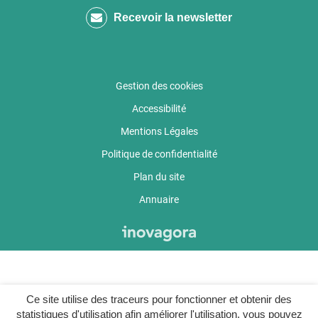
compte
chaîne
compte
Recevoir la newsletter
Facebook
Youtube
calaméo
Gestion des cookies
Accessibilité
Mentions Légales
Politique de confidentialité
Plan du site
Annuaire
Ce site utilise des traceurs pour fonctionner et obtenir des
statistiques d'utilisation afin améliorer l'utilisation, vous pouvez