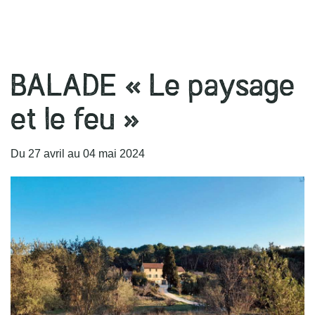
r
BALADE « Le paysage
et le feu »
Du
27
avril
au
04
mai
2024