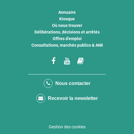
Annuaire
Kiosque
Où nous trouver
Délibérations, décisions et arrêtés
Offres d’emploi
Consultations, marchés publics & AMI
Lien
Lien
Lien
vers
vers
vers
le
la
le
Nous contacter
compte
chaîne
compte
Recevoir la newsletter
Facebook
Youtube
calaméo
Gestion des cookies