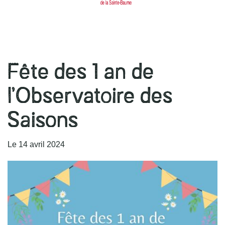
l
navigation
r
Fête des 1 an de
l’Observatoire des
Saisons
Le
14
avril
2024