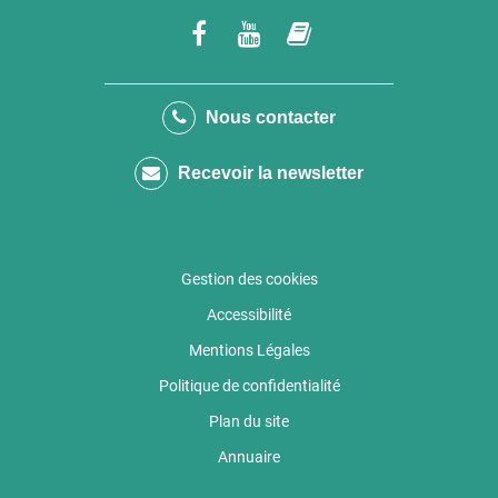
Lien
Lien
Lien
vers
vers
vers
le
la
le
Nous contacter
compte
chaîne
compte
Recevoir la newsletter
Facebook
Youtube
calaméo
Gestion des cookies
Accessibilité
Mentions Légales
Politique de confidentialité
Plan du site
Annuaire