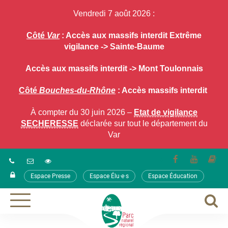
Gestion des traceurs
Vendredi 7 août 2026 :
Côté
Var
: Accès aux massifs interdit Extrême
vigilance -> Sainte-Baume
Accès aux massifs interdit -> Mont Toulonnais
Côté
Bouches-du-Rhône
: Accès massifs interdit
À compter du 30 juin 2026 –
Etat de vigilance
SECHERESSE
déclarée sur tout le département du
Var
Lien
Lien
Lie
vers
vers
ver
Espace Presse
Espace Élu·e·s
Espace Éducation
le
la
le
compte
chaîne
co
Facebook
Youtube
ca
A
Aller
à
à
la